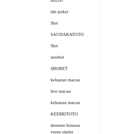
bfb247
idn poker
Slot
SAUDARATOTO
Slot
surebet
SBOBET
keluaran macau
live macau
keluaran macau
KEDIRITOTO
deneme bonusu
veren siteler