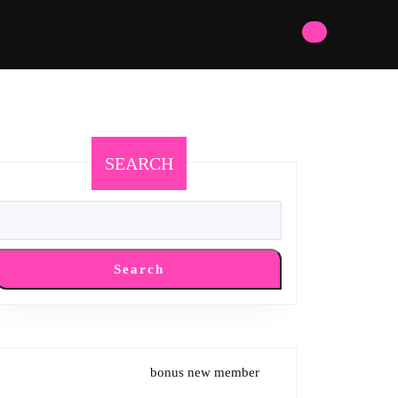
SEARCH
Search
bonus new member