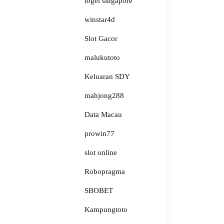
togel singapore
winstar4d
Slot Gacor
malukutoto
Keluaran SDY
mahjong288
Data Macau
prowin77
slot online
Robopragma
SBOBET
Kampungtoto