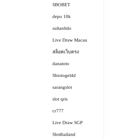
SBOBET
depo 10k
sultanlido
Live Draw Macau
สล็อตเว็บตรง
danatoto
Shiotogel4d
sarangslot
slot qris
cr777
Live Draw SGP
Slotthailand