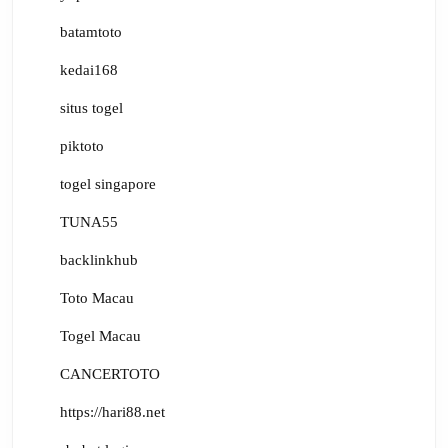
batamtoto
kedai168
situs togel
piktoto
togel singapore
TUNA55
backlinkhub
Toto Macau
Togel Macau
CANCERTOTO
https://hari88.net