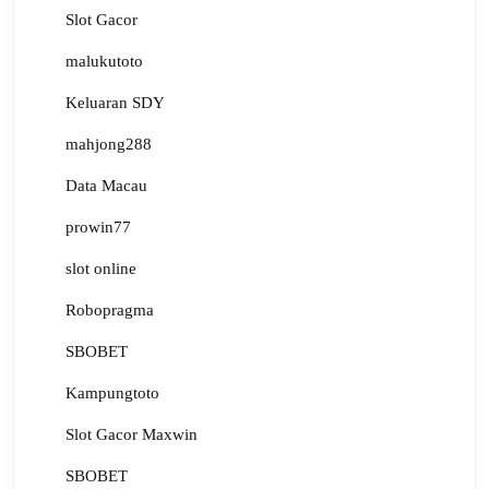
Slot Gacor
malukutoto
Keluaran SDY
mahjong288
Data Macau
prowin77
slot online
Robopragma
SBOBET
Kampungtoto
Slot Gacor Maxwin
SBOBET