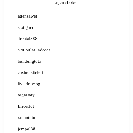
agen sbobet
agensawer
slot gacor
Teratai888
slot pulsa indosat
bandungtoto
casino siteleri
live draw sgp
togel sdy
Errorslot
racuntoto
jempol88