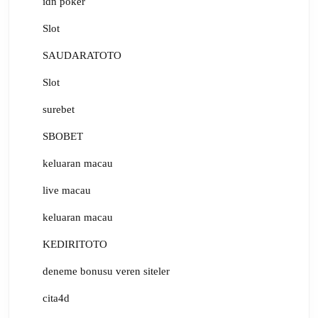
idn poker
Slot
SAUDARATOTO
Slot
surebet
SBOBET
keluaran macau
live macau
keluaran macau
KEDIRITOTO
deneme bonusu veren siteler
cita4d