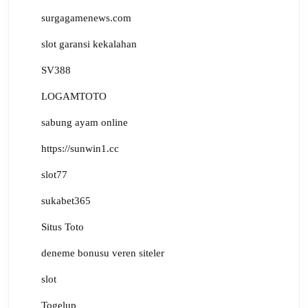
surgagamenews.com
slot garansi kekalahan
SV388
LOGAMTOTO
sabung ayam online
https://sunwin1.cc
slot77
sukabet365
Situs Toto
deneme bonusu veren siteler
slot
Togelup