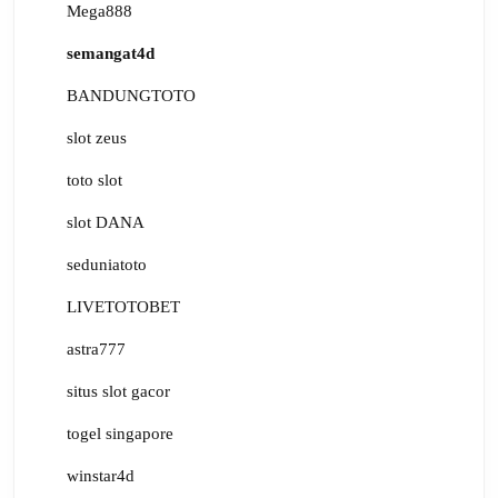
Mega888
semangat4d
BANDUNGTOTO
slot zeus
toto slot
slot DANA
seduniatoto
LIVETOTOBET
astra777
situs slot gacor
togel singapore
winstar4d