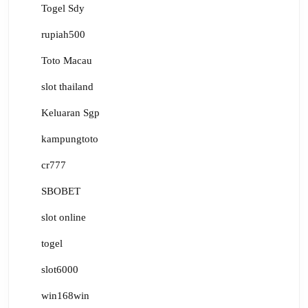
Togel Sdy
rupiah500
Toto Macau
slot thailand
Keluaran Sgp
kampungtoto
cr777
SBOBET
slot online
togel
slot6000
win168win