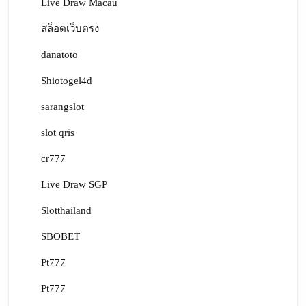
Live Draw Macau
สล็อตเว็บตรง
danatoto
Shiotogel4d
sarangslot
slot qris
cr777
Live Draw SGP
Slotthailand
SBOBET
Pt777
Pt777