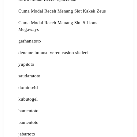
Cuma Modal Receh Menang Slot Kakek Zeus
Cuma Modal Receh Menang Slot 5 Lions
Megaways
gerhanatoto
deneme bonusu veren casino siteleri
yupitoto
saudaratoto
domino4d
kubutogel
bantentoto
bantentoto
jabartoto