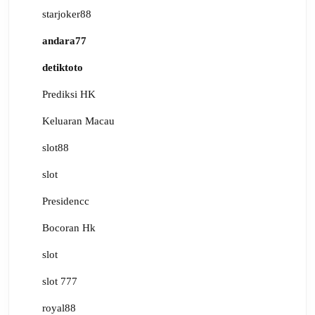
starjoker88
andara77
detiktoto
Prediksi HK
Keluaran Macau
slot88
slot
Presidencc
Bocoran Hk
slot
slot 777
royal88