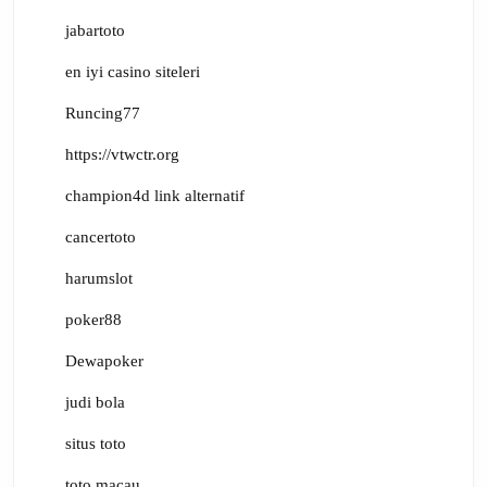
jabartoto
en iyi casino siteleri
Runcing77
https://vtwctr.org
champion4d link alternatif
cancertoto
harumslot
poker88
Dewapoker
judi bola
situs toto
toto macau