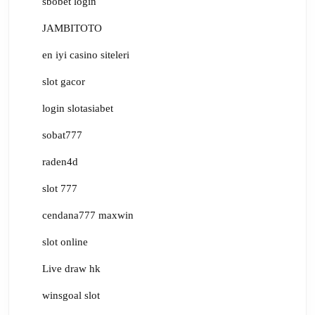
sbobet login
JAMBITOTO
en iyi casino siteleri
slot gacor
login slotasiabet
sobat777
raden4d
slot 777
cendana777 maxwin
slot online
Live draw hk
winsgoal slot