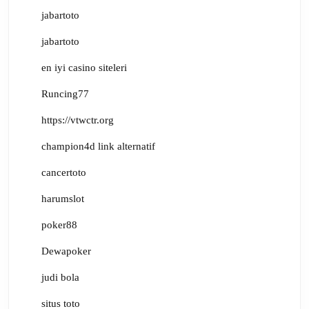
jabartoto
jabartoto
en iyi casino siteleri
Runcing77
https://vtwctr.org
champion4d link alternatif
cancertoto
harumslot
poker88
Dewapoker
judi bola
situs toto