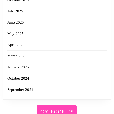
July 2025
June 2025
May 2025
April 2025
March 2025
January 2025
October 2024
September 2024
CATEGORIES