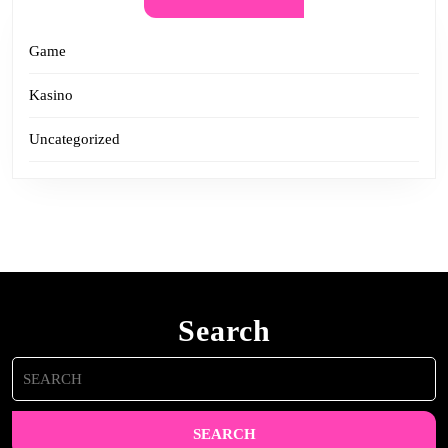
Game
Kasino
Uncategorized
Search
Search
for: