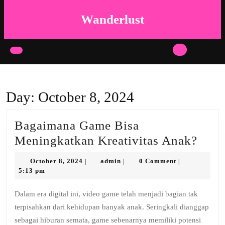
Skip
to
Wanderlust
content
Skip
to
Open
content
Button
Day:
October 8, 2024
Bagaimana Game Bisa
Baga
Meningkatkan Kreativitas Anak?
Gam
October
admin
October 8, 2024
admin
0 Comment
|
|
|
Bisa
8,
5:13 pm
2024
Meni
Dalam era digital ini, video game telah menjadi bagian tak
Kreat
terpisahkan dari kehidupan banyak anak. Seringkali dianggap
Ana
sebagai hiburan semata, game sebenarnya memiliki potensi