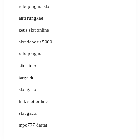
robopragma slot
anti rungkad
zeus slot online
slot deposit 5000
robopragma
situs toto
target4d
slot gacor
link slot online
slot gacor
mpo777 daftar