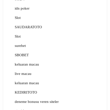
idn poker
Slot
SAUDARATOTO
Slot
surebet
SBOBET
keluaran macau
live macau
keluaran macau
KEDIRITOTO
deneme bonusu veren siteler