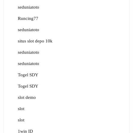
seduniatoto
Runcing77
seduniatoto
situs slot depo 10k
seduniatoto
seduniatoto
Togel SDY
Togel SDY
slot demo
slot
slot
1win ID