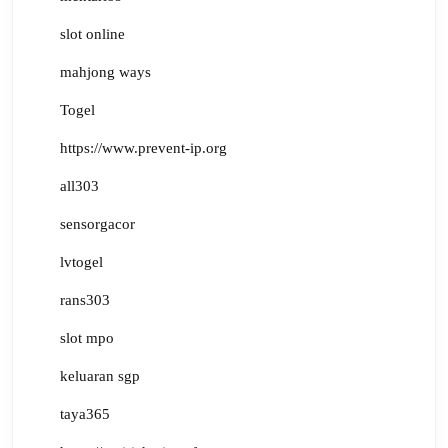
slot online
mahjong ways
Togel
https://www.prevent-ip.org
all303
sensorgacor
lvtogel
rans303
slot mpo
keluaran sgp
taya365