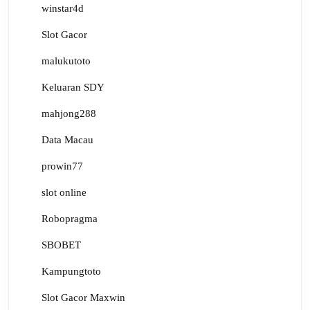
winstar4d
Slot Gacor
malukutoto
Keluaran SDY
mahjong288
Data Macau
prowin77
slot online
Robopragma
SBOBET
Kampungtoto
Slot Gacor Maxwin