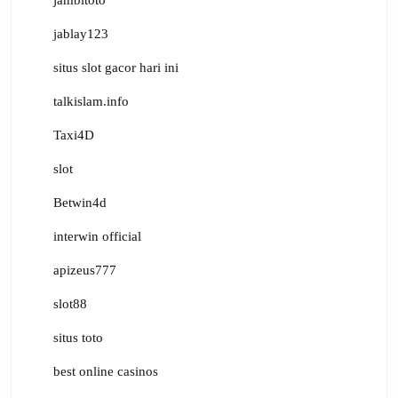
jambitoto
jablay123
situs slot gacor hari ini
talkislam.info
Taxi4D
slot
Betwin4d
interwin official
apizeus777
slot88
situs toto
best online casinos