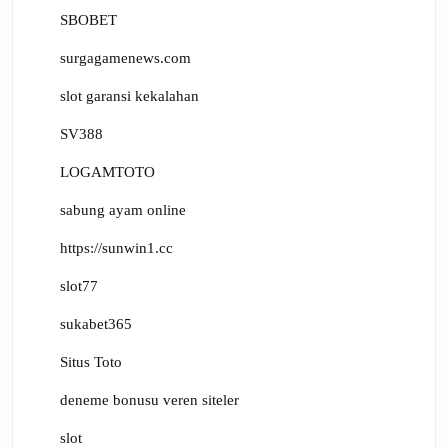
SBOBET
surgagamenews.com
slot garansi kekalahan
SV388
LOGAMTOTO
sabung ayam online
https://sunwin1.cc
slot77
sukabet365
Situs Toto
deneme bonusu veren siteler
slot