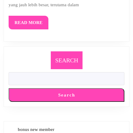
yang jauh lebih besar, terutama dalam
READ
READ MORE
MORE
SEARCH
Search
bonus new member