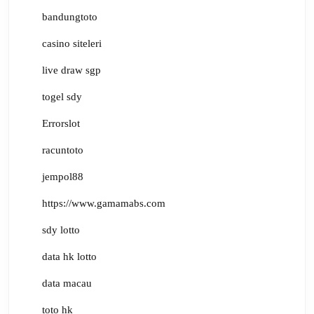
bandungtoto
casino siteleri
live draw sgp
togel sdy
Errorslot
racuntoto
jempol88
https://www.gamamabs.com
sdy lotto
data hk lotto
data macau
toto hk