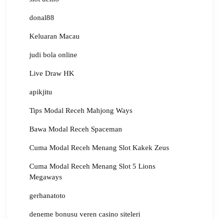
donal88
Keluaran Macau
judi bola online
Live Draw HK
apikjitu
Tips Modal Receh Mahjong Ways
Bawa Modal Receh Spaceman
Cuma Modal Receh Menang Slot Kakek Zeus
Cuma Modal Receh Menang Slot 5 Lions
Megaways
gerhanatoto
deneme bonusu veren casino siteleri