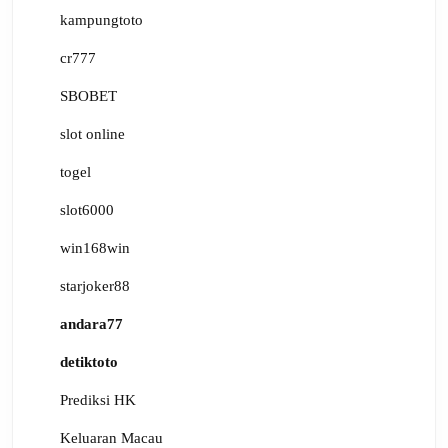
kampungtoto
cr777
SBOBET
slot online
togel
slot6000
win168win
starjoker88
andara77
detiktoto
Prediksi HK
Keluaran Macau