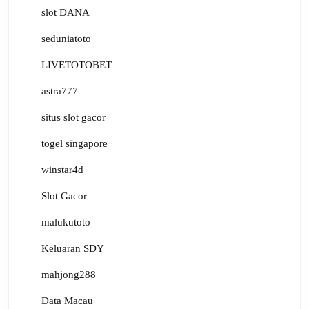
slot DANA
seduniatoto
LIVETOTOBET
astra777
situs slot gacor
togel singapore
winstar4d
Slot Gacor
malukutoto
Keluaran SDY
mahjong288
Data Macau