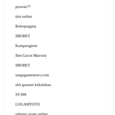
prowin77
slot online
Robopragma
SBOBET
Kampungtoto
Slot Gacor Maxwin
SBOBET
surgagamenews.com
slot garansi kekalahan
SV388
LOGAMTOTO
sabung ayam online