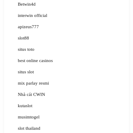
Betwin4d
interwin official
apizeus777
slot88
situs toto
best online casinos
situs slot
mix parlay resmi
Nhà cái CWIN
kutaslot
musimtogel
slot thailand