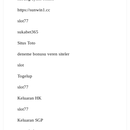
https://sunwin1.cc
slot77
sukabet365
Situs Toto
deneme bonusu veren siteler
slot
Togelup
slot77
Keluaran HK
slot77
Keluaran SGP