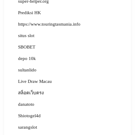
super-helper.org
Prediksi HK
https://www.touringtasmania.info
situs slot
SBOBET
depo 10k
sultanlido
Live Draw Macau
สล็อตเว็บตรง
danatoto
Shiotogel4d
sarangslot