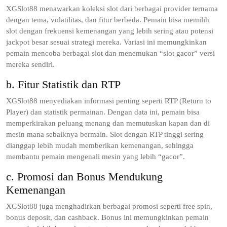
XGSlot88 menawarkan koleksi slot dari berbagai provider ternama
dengan tema, volatilitas, dan fitur berbeda. Pemain bisa memilih
slot dengan frekuensi kemenangan yang lebih sering atau potensi
jackpot besar sesuai strategi mereka. Variasi ini memungkinkan
pemain mencoba berbagai slot dan menemukan “slot gacor” versi
mereka sendiri.
b. Fitur Statistik dan RTP
XGSlot88 menyediakan informasi penting seperti RTP (Return to
Player) dan statistik permainan. Dengan data ini, pemain bisa
memperkirakan peluang menang dan memutuskan kapan dan di
mesin mana sebaiknya bermain. Slot dengan RTP tinggi sering
dianggap lebih mudah memberikan kemenangan, sehingga
membantu pemain mengenali mesin yang lebih “gacor”.
c. Promosi dan Bonus Mendukung
Kemenangan
XGSlot88 juga menghadirkan berbagai promosi seperti free spin,
bonus deposit, dan cashback. Bonus ini memungkinkan pemain